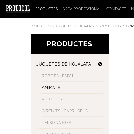
PRODUCTES
ÀREA PROFESSIONAL
CONTACTE
N
PRODUCTES
JUGUETES DE HOJALATA
ANIMALS
GOS GRA
PRODUCTES
JUGUETES DE HOJALATA
ROBOTS I ESPAI
ANIMALS
VEHICLES
CIRCUITS I CARRUSELS
PERSONATGES