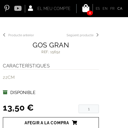
EL MEU COMPTE
ES
EN
FR
CA
0
Producte anterior
Següent producte
GOS GRAN
REF.: 15652
CARACTERÍSTIQUES
22CM
DISPONIBLE
13,50 €
AFEGIR A LA COMPRA