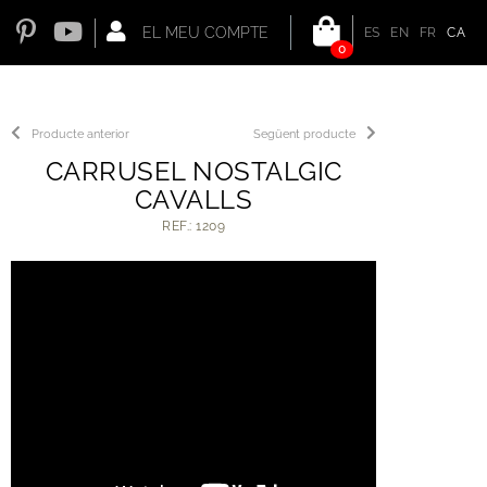
EL MEU COMPTE
ES
EN
FR
CA
0
Producte anterior
Següent producte
CARRUSEL NOSTALGIC
CAVALLS
REF.: 1209