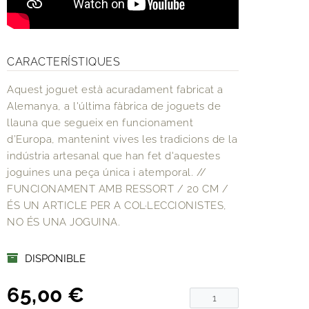
CARACTERÍSTIQUES
Aquest joguet està acuradament fabricat a
Alemanya, a l'última fàbrica de joguets de
llauna que segueix en funcionament
d’Europa, mantenint vives les tradicions de la
indústria artesanal que han fet d'aquestes
joguines una peça única i atemporal. //
FUNCIONAMENT AMB RESSORT / 20 CM /
ÉS UN ARTICLE PER A COL·LECCIONISTES,
NO ÉS UNA JOGUINA.
DISPONIBLE
65,00 €