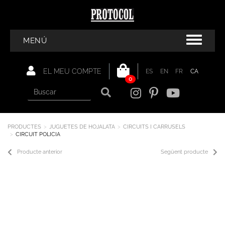
MENÚ
EL MEU COMPTE
ES
EN
FR
CA
0
PRODUCTES
JUGUETES DE HOJALATA
CIRCUITS I CARRUSELS
CIRCUIT POLICIA
Producte anterior
Següent producte