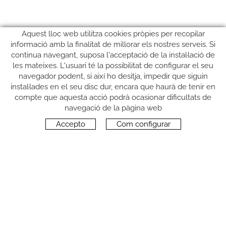
Aquest lloc web utilitza cookies pròpies per recopilar
informació amb la finalitat de millorar els nostres serveis. Si
continua navegant, suposa l'acceptació de la instal·lació de
les mateixes. L'usuari té la possibilitat de configurar el seu
navegador podent, si així ho desitja, impedir que siguin
instal·lades en el seu disc dur, encara que haurà de tenir en
compte que aquesta acció podrà ocasionar dificultats de
SEGUEIX-NOS
navegació de la pàgina web
Accepto
Com configurar
CONTACTE
Carrer del Molí, 2
17164 BONMATÍ, Girona
SPAIN
+34 972 42 19 11