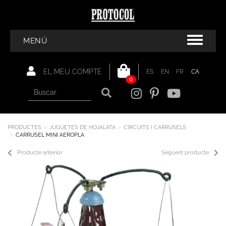
MENÚ
EL MEU COMPTE
ES
EN
FR
CA
0
PRODUCTES
JUGUETES DE HOJALATA
CIRCUITS I CARRUSELS
CARRUSEL MINI AEROPLA
Producte anterior
Següent producte