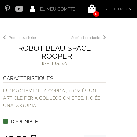
EL MEU COMPTE
ES
EN
FR
CA
0
Producte anterior
Següent producte
ROBOT BLAU SPACE
TROOPER
REF.: TR2007A
CARACTERÍSTIQUES
FUNCIONAMENT A CORDA 30 CM ÉS UN
ARTICLE PER A COL·LECCIONISTES, NO ÉS
UNA JOGUINA.
DISPONIBLE