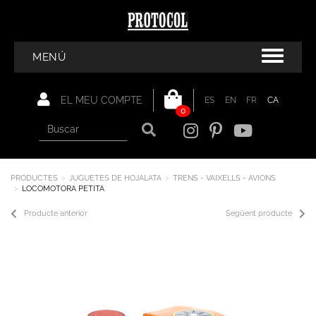
MENÚ
EL MEU COMPTE
ES
EN
FR
CA
0
PRODUCTES
JUGUETES DE HOJALATA
TRENS - VAIXELLS - AVIONS
LOCOMOTORA PETITA
Producte anterior
Següent producte