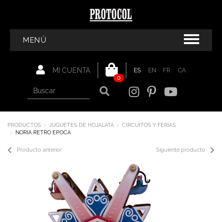
MENÚ
MI CUENTA
ES
EN
FR
CA
0
PRODUCTOS
JUGUETES DE HOJALATA
CIRCUITOS Y FERIAS
NORIA RETRO EPOCA
Producto anterior
Siguiente producto