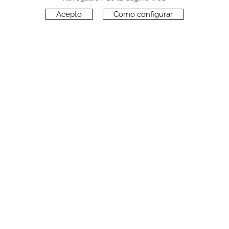
Acepto
Como configurar
CONTACTO
Carrer del Molí, 2
17164 BONMATÍ, Girona
SPAIN
+34 972 42 19 11
protocol@webprotocol.com
POLÍTICA DE PRIVACIDAD
POLÍTICA DE PRIVACIDAD REDES SOCIALES
POLÍTICA DE COOKIES
AVISO LEGAL
CONDICIONES DE USO