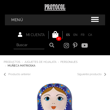
MENÚ
MI CUENTA
ES
EN
FR
CA
0
PRODUCTOS
JUGUETES DE HOJALATA
PERSONAJES
MUÑECA MATRIOSKA
Producto anterior
Siguiente producto