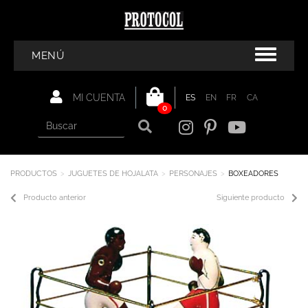
MENÚ
MI CUENTA
ES
EN
FR
CA
0
PRODUCTOS
JUGUETES DE HOJALATA
PERSONAJES
BOXEADORES
Producto anterior
Siguiente producto