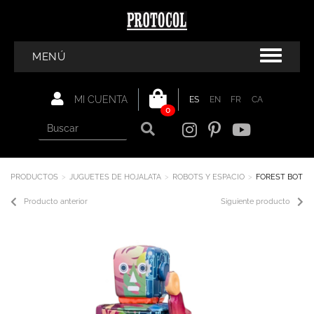
MENÚ
MI CUENTA
ES
EN
FR
CA
0
PRODUCTOS
JUGUETES DE HOJALATA
ROBOTS Y ESPACIO
FOREST BOT
Producto anterior
Siguiente producto