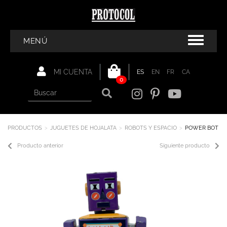
MENÚ
MI CUENTA
ES
EN
FR
CA
0
PRODUCTOS
JUGUETES DE HOJALATA
ROBOTS Y ESPACIO
POWER BOT
Producto anterior
Siguiente producto