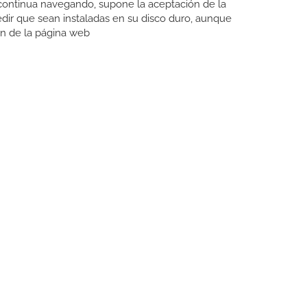
Si continua navegando, supone la aceptación de la
pedir que sean instaladas en su disco duro, aunque
ón de la página web
CONTACTO
Carrer del Molí, 2
17164 BONMATÍ, Girona
SPAIN
+34 972 42 19 11
protocol@webprotocol.com