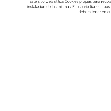
Este sitio web utiliza Cookies propias para reco
instalación de las mismas. El usuario tiene la po
deberá tener en cu
GUIA DE COMPRA
ENVÍO
FAQ
PAGO
CAMBIOS Y DEVOLUCIONES
CONDICIONES GENERALES DE CONTRATACIÓN