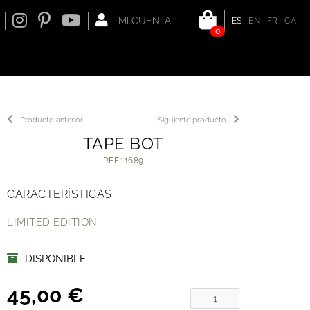
MI CUENTA
ES
EN
FR
CA
0
Producto anterior
Siguiente producto
TAPE BOT
REF.: 1689
CARACTERÍSTICAS
LIMITED EDITION
DISPONIBLE
45,00 €