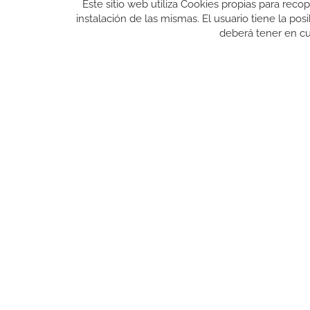
Este sitio web utiliza Cookies propias para reco
instalación de las mismas. El usuario tiene la po
deberá tener en cu
GUIA DE COMPRA
ENVÍO
FAQ
PAGO
CAMBIOS Y DEVOLUCIONES
CONDICIONES GENERALES DE CONTRATACIÓN