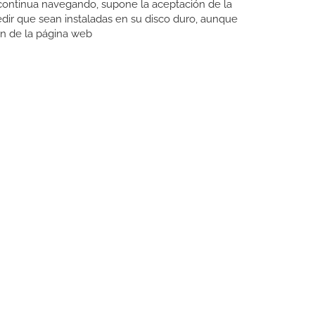
Si continua navegando, supone la aceptación de la
pedir que sean instaladas en su disco duro, aunque
ón de la página web
CONTACTO
Carrer del Molí, 2
17164 BONMATÍ, Girona
SPAIN
+34 972 42 19 11
protocol@webprotocol.com