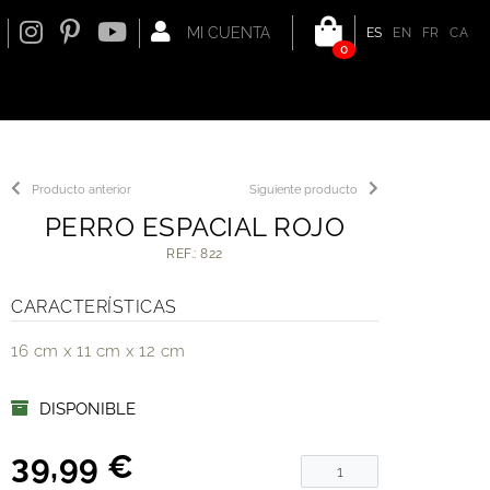
MI CUENTA
ES
EN
FR
CA
0
Producto anterior
Siguiente producto
PERRO ESPACIAL ROJO
REF.: 822
CARACTERÍSTICAS
16 cm x 11 cm x 12 cm
DISPONIBLE
39,99 €