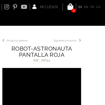
MI CUENTA
ES
EN
FR
CA
0
Producto anterior
Siguiente producto
ROBOT-ASTRONAUTA
PANTALLA ROJA
REF.: JMT53