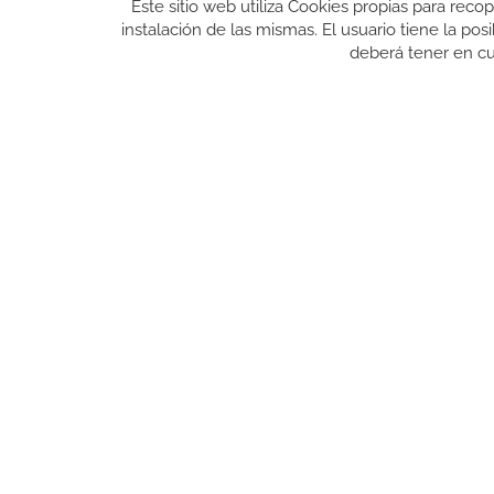
Este sitio web utiliza Cookies propias para reco
instalación de las mismas. El usuario tiene la po
deberá tener en cu
GUIA DE COMPRA
ENVÍO
FAQ
PAGO
CAMBIOS Y DEVOLUCIONES
CONDICIONES GENERALES DE CONTRATACIÓN