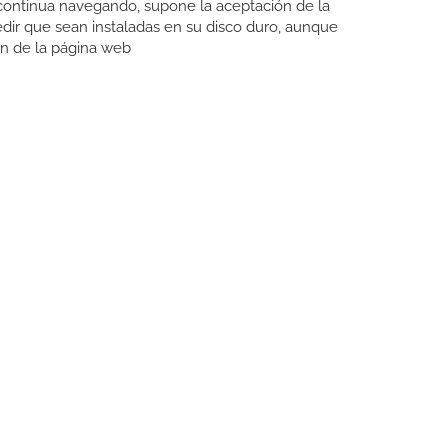
Si continua navegando, supone la aceptación de la
pedir que sean instaladas en su disco duro, aunque
ón de la página web
CONTACTO
Carrer del Molí, 2
17164 BONMATÍ, Girona
SPAIN
+34 972 42 19 11
protocol@webprotocol.com