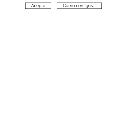
Acepto
Como configurar
CONTACTO
Carrer del Molí, 2
17164 BONMATÍ, Girona
SPAIN
+34 972 42 19 11
protocol@webprotocol.com
POLÍTICA DE PRIVACIDAD
POLÍTICA DE PRIVACIDAD REDES SOCIALES
POLÍTICA DE COOKIES
AVISO LEGAL
CONDICIONES DE USO