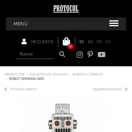
MENÚ
MI CUENTA
ES
EN
FR
CA
0
PRODUCTOS
JUGUETES DE HOJALATA
ROBOTS Y ESPACIO
ROBOT SMOKING GRIS
Producto anterior
Siguiente producto