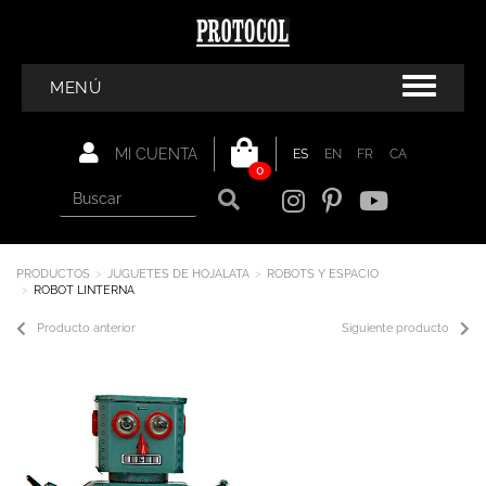
MENÚ
MI CUENTA
ES
EN
FR
CA
0
PRODUCTOS
JUGUETES DE HOJALATA
ROBOTS Y ESPACIO
ROBOT LINTERNA
Producto anterior
Siguiente producto