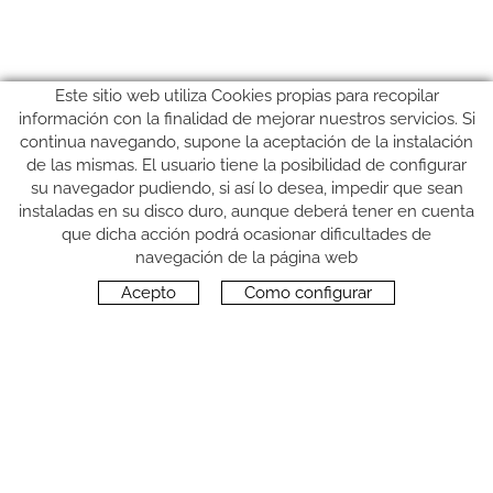
Este sitio web utiliza Cookies propias para recopilar
información con la finalidad de mejorar nuestros servicios. Si
continua navegando, supone la aceptación de la instalación
de las mismas. El usuario tiene la posibilidad de configurar
su navegador pudiendo, si así lo desea, impedir que sean
instaladas en su disco duro, aunque deberá tener en cuenta
que dicha acción podrá ocasionar dificultades de
SÍGUENOS
navegación de la página web
Acepto
Como configurar
CONTACTO
Carrer del Molí, 2
17164 BONMATÍ, Girona
SPAIN