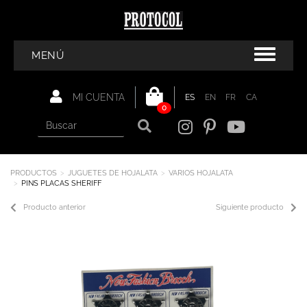
MENÚ
MI CUENTA
ES
EN
FR
CA
0
PRODUCTOS
JUGUETES DE HOJALATA
VARIOS HOJALATA
PINS PLACAS SHERIFF
Producto anterior
Siguiente producto