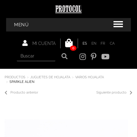
MENÚ
MI CUENTA
ES
EN
FR
CA
0
PRODUCTOS
JUGUETES DE HOJALATA
VARIOS HOJALATA
SPARKLE ALIEN
Producto anterior
Siguiente producto