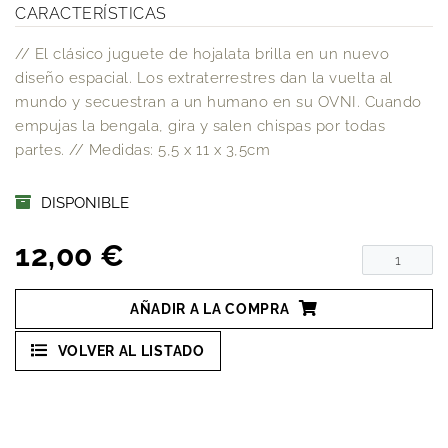
CARACTERÍSTICAS
// El clásico juguete de hojalata brilla en un nuevo
diseño espacial. Los extraterrestres dan la vuelta al
mundo y secuestran a un humano en su OVNI. Cuando
empujas la bengala, gira y salen chispas por todas
partes. // Medidas: 5,5 x 11 x 3,5cm
DISPONIBLE
12,00 €
AÑADIR A LA COMPRA
VOLVER AL LISTADO