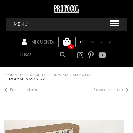
MENÚ
MI CUENTA
ES
EN
FR
CA
0
PRODUCTOS
JUGUETES DE HOJALATA
VEHICULOS
MOTO ALEMANA SEPP
Producto anterior
Siguiente producto