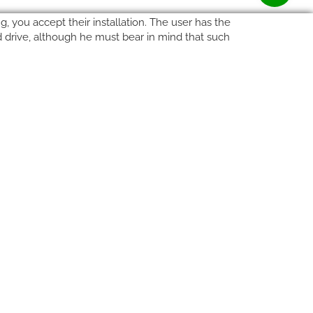
, you accept their installation. The user has the
rd drive, although he must bear in mind that such
Carrer del Molí, 2
17164 BONMATÍ, Girona
SPAIN
+34 972 42 19 11
protocol@webprotocol.com