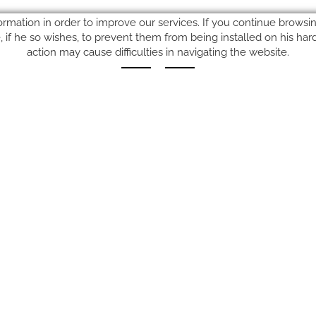
ormation in order to improve our services. If you continue browsing
le, if he so wishes, to prevent them from being installed on his ha
action may cause difficulties in navigating the website.
SUIVEZ-NOUS SUR
POLITIQUE DE CONFIDENTIALITÉ