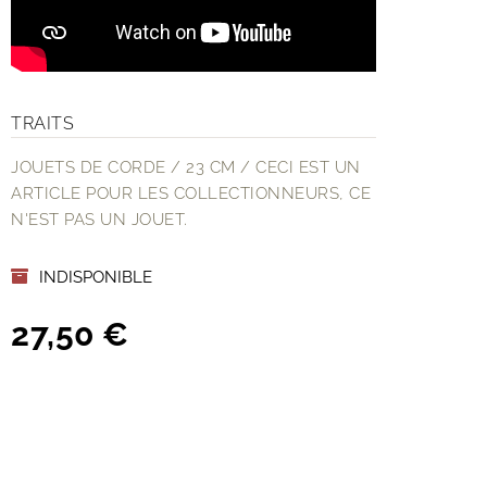
TRAITS
JOUETS DE CORDE / 23 CM / CECI EST UN
ARTICLE POUR LES COLLECTIONNEURS, CE
N'EST PAS UN JOUET.
INDISPONIBLE
27,50 €