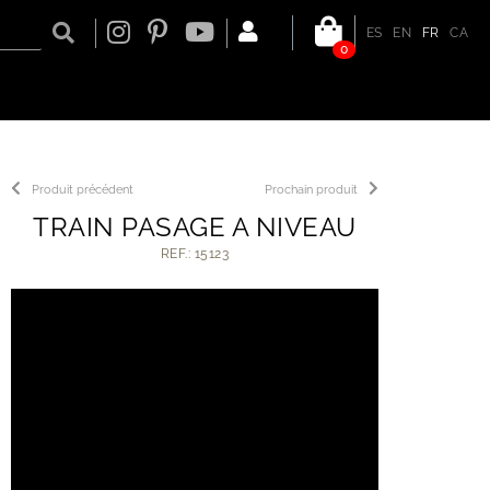
ES
EN
FR
CA
0
Produit précédent
Prochain produit
TRAIN PASAGE A NIVEAU
REF.: 15123