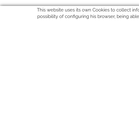
This website uses its own Cookies to collect inf
possibility of configuring his browser, being ab
GUIDE D'ACHAT
EXPÉDITION
FAQ
PAIEMENT
RETOURS ET ÉCHANGES
CONDITIONS GÉNÉRALES DU CONTRAT