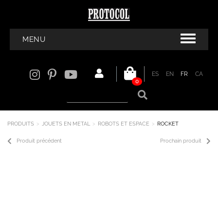
MENU
ES
EN
FR
CA
0
PRODUITS
JOUETS EN METAL
ROBOTS ET ESPACE
ROCKET
Produit précédent
Prochain produit