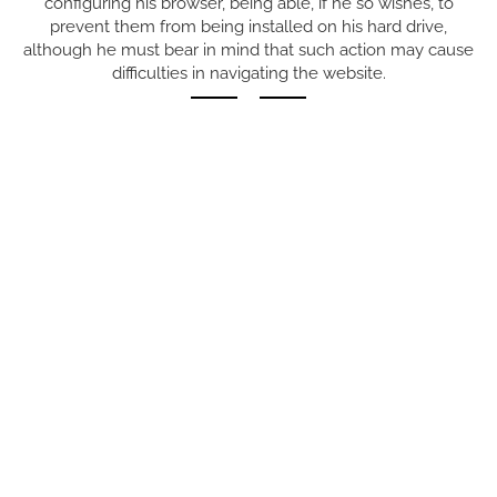
configuring his browser, being able, if he so wishes, to
prevent them from being installed on his hard drive,
SUIVEZ-NOUS SUR
although he must bear in mind that such action may cause
difficulties in navigating the website.
Carrer del Molí, 2
17164 BONMATÍ, Girona
SPAIN
+34 972 42 19 11
protocol@webprotocol.com
POLITIQUE DE CONFIDENTIALITÉ
POLITIQUE DE CONFIDENTIALITÉ DES MÉDIAS SOCIAUX
POLITIQUE DE COOKIES
AVIS JURIDIQUE
CONDITIONS D'UTILISATION