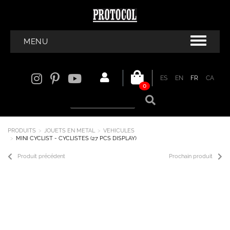
MENU
ES
EN
FR
CA
0
PRODUITS
JOUETS EN METAL
VEHICULES
MINI CYCLIST - CYCLISTES (27 PCS DISPLAY)
Produit précédent
Prochain produit