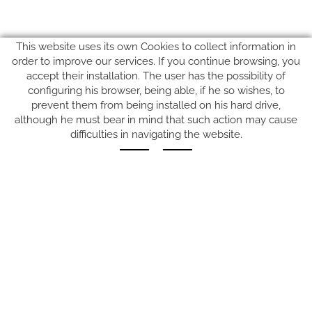
This website uses its own Cookies to collect information in
order to improve our services. If you continue browsing, you
accept their installation. The user has the possibility of
configuring his browser, being able, if he so wishes, to
prevent them from being installed on his hard drive,
SUIVEZ-NOUS SUR
although he must bear in mind that such action may cause
difficulties in navigating the website.
Carrer del Molí, 2
17164 BONMATÍ, Girona
SPAIN
+34 972 42 19 11
protocol@webprotocol.com