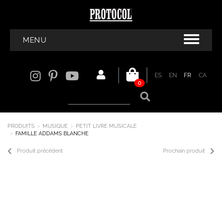
MENU
ES
EN
FR
CA
0
PRODUITS
MUSIQUE
PETIT LIVRE MUSICALE
FAMILLE ADDAMS BLANCHE
Produit précédent
Prochain produit