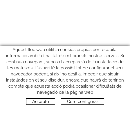
Aquest lloc web utilitza cookies pròpies per recopilar
informació amb la finalitat de millorar els nostres serveis. Si
continua navegant, suposa l'acceptació de la instal·lació de
les mateixes. L'usuari té la possibilitat de configurar el seu
navegador podent, si així ho desitja, impedir que siguin
instal·lades en el seu disc dur, encara que haurà de tenir en
compte que aquesta acció podrà ocasionar dificultats de
SEGUEIX-NOS
navegació de la pàgina web
Accepto
Com configurar
CONTACTE