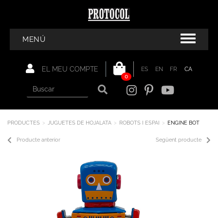
MENÚ
EL MEU COMPTE
ES
EN
FR
CA
0
PRODUCTES
JUGUETES DE HOJALATA
ROBOTS I ESPAI
ENGINE BOT
Producte anterior
Següent producte